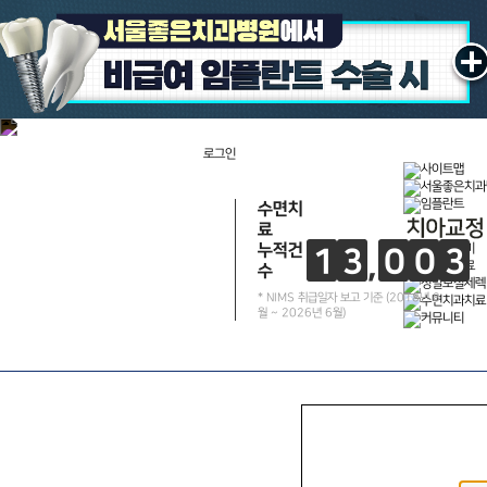
로그인
수면치
료
누적건
1
3
0
0
3
수
건
* NIMS 취급일자 보고 기준 (2018년 8
월 ~ 2026년 6월)