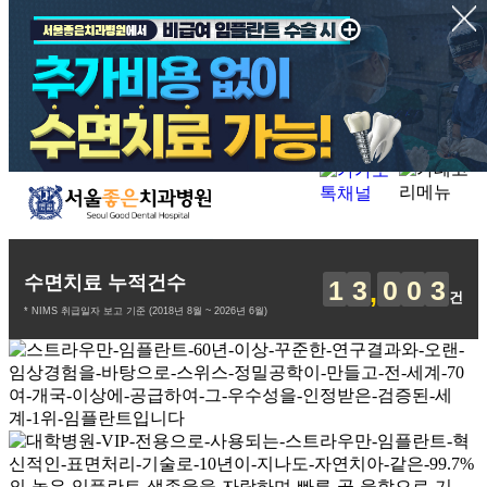
수면치료 누적건수
1
3
0
0
3
건
* NIMS 취급일자 보고 기준 (2018년 8월 ~ 2026년 6월)